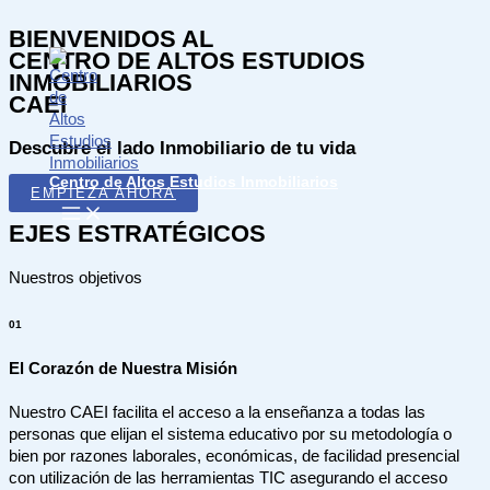
Ir
BIENVENIDOS AL
al
CENTRO DE ALTOS ESTUDIOS
contenido
INMOBILIARIOS
CAEI
Descubre el lado Inmobiliario de tu vida
Centro de Altos Estudios Inmobiliarios
EMPIEZA AHORA
MAIN
MENU
EJES ESTRATÉGICOS
Nuestros objetivos
01
El Corazón de Nuestra Misión
Nuestro CAEI facilita el acceso a la enseñanza a todas las
personas que elijan el sistema educativo por su metodología o
bien por razones laborales, económicas, de facilidad presencial
con utilización de las herramientas TIC asegurando el acceso