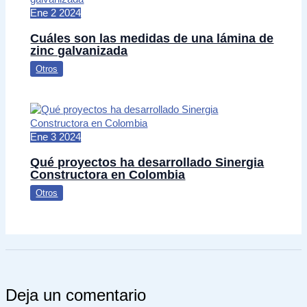
Ene
2
2024
Cuáles son las medidas de una lámina de
zinc galvanizada
Otros
Ene
3
2024
Qué proyectos ha desarrollado Sinergia
Constructora en Colombia
Otros
Deja un comentario