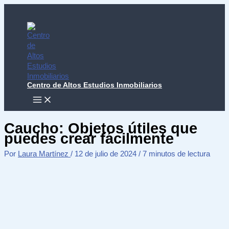
Ir
al
contenido
Centro de Altos Estudios Inmobiliarios
MAIN
MENU
Caucho: Objetos útiles que
puedes crear fácilmente
Por
Laura Martínez
/
12 de julio de 2024
/
7 minutos de lectura