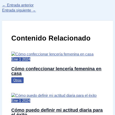
←
Entrada anterior
Entrada siguiente
→
Contenido Relacionado
Ene
1
2024
Cómo confeccionar lencería femenina en
casa
Otros
Ene
1
2024
Cómo puedo definir mi actitud diaria para
el éxito