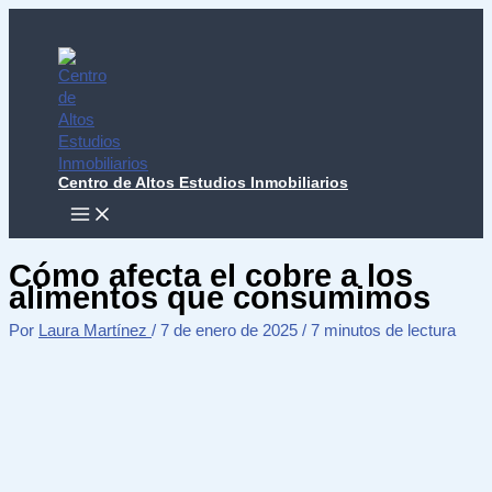
Ir
al
contenido
Centro de Altos Estudios Inmobiliarios
MAIN
MENU
Cómo afecta el cobre a los
alimentos que consumimos
Por
Laura Martínez
/
7 de enero de 2025
/
7 minutos de lectura