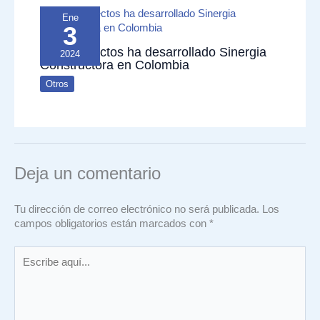
Ene
3
Qué proyectos ha desarrollado Sinergia
2024
Constructora en Colombia
Otros
Deja un comentario
Tu dirección de correo electrónico no será publicada.
Los
campos obligatorios están marcados con
*
Escribe
aquí...