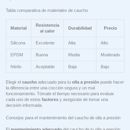
Tabla comparativa de materiales de caucho
Resistencia
Material
Durabilidad
Precio
al calor
Silicona
Excelente
Alta
Alto
EPDM
Buena
Media
Moderado
Nitrilo
Aceptable
Baja
Bajo
Elegir el
caucho
adecuado para tu
olla a presión
puede hacer
la diferencia entre una cocción segura y un mal
funcionamiento. Tómate el tiempo necesario para evaluar
cada uno de estos
factores
y asegúrate de tomar una
decisión informada.
Consejos para el mantenimiento del caucho de olla a presión
El
mantenimiento adecuado
del caucho de tu olla a presión