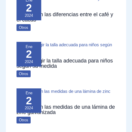
Ene
2
Cuáles son las diferencias entre el café y
2024
el cacao
Otros
Ene
2
Cómo elegir la talla adecuada para niños
2024
según su medida
Otros
Ene
2
Cuáles son las medidas de una lámina de
2024
zinc galvanizada
Otros