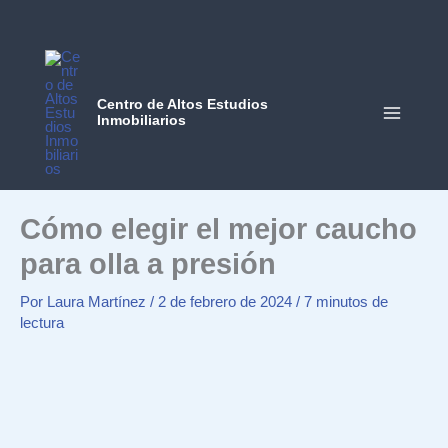
Ir
al
contenido
Centro de Altos Estudios
Inmobiliarios
MAIN
MEN
Cómo elegir el mejor caucho
para olla a presión
Por
Laura Martínez
/
2 de febrero de 2024
/
7 minutos de
lectura