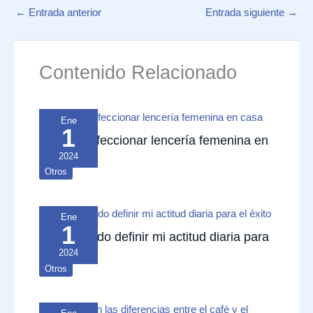
←
Entrada anterior
Entrada siguiente
→
Contenido Relacionado
Ene
1
Cómo confeccionar lencería femenina en
casa
2024
Otros
Ene
1
Cómo puedo definir mi actitud diaria para
el éxito
2024
Otros