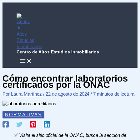
Ir
al
contenido
Centro de Altos Estudios Inmobiliarios
MAIN
MENU
Cómo encontrar laboratorios
certificados por la ONAC
Por
Laura Martínez
/
22 de agosto de 2024
/
7 minutos de lectura
NORMATIVAS
✅
Visita el sitio oficial de la ONAC, busca la sección de