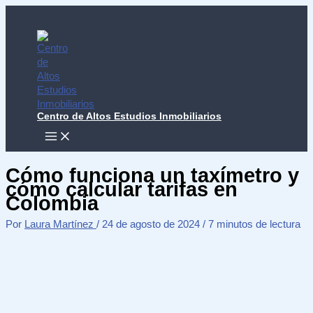
Ir
al
contenido
Centro de Altos Estudios Inmobiliarios
MAIN
MENU
Cómo funciona un taxímetro y
cómo calcular tarifas en
Colombia
Por
Laura Martínez
/
24 de agosto de 2024
/
7 minutos de lectura