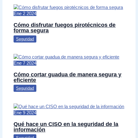
Ene
2
2024
Cómo disfrutar fuegos pirotécnicos de
forma segura
Seguridad
Ene
7
2024
Cómo cortar guadua de manera segura y
eficiente
Seguridad
Ene
9
2024
Qué hace un CISO en la seguridad de la
información
Seguridad