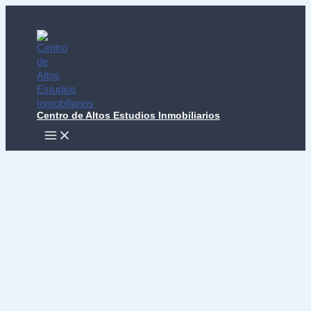
Ir
al
contenido
Centro de Altos Estudios Inmobiliarios
MAIN
MENU