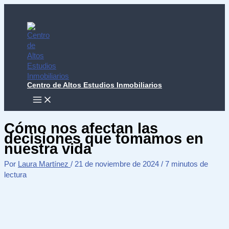
Ir
al
contenido
Centro de Altos Estudios Inmobiliarios
MAIN
MENU
Cómo nos afectan las
decisiones que tomamos en
nuestra vida
Por
Laura Martínez
/
21 de noviembre de 2024
/
7 minutos de
lectura