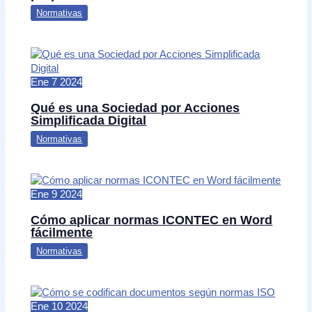
Normativas
Ene
7
2024
Qué es una Sociedad por Acciones
Simplificada Digital
Normativas
Ene
9
2024
Cómo aplicar normas ICONTEC en Word
fácilmente
Normativas
Ene
10
2024