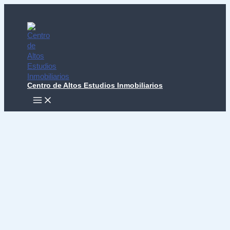
Ir
al
contenido
Centro de Altos Estudios Inmobiliarios
MAIN
MENU