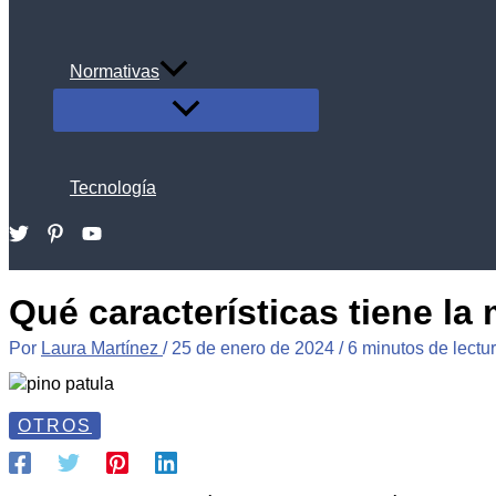
Normativas
ALTERNAR
MENÚ
Tecnología
Buscar
Qué características tiene la
Por
Laura Martínez
/
25 de enero de 2024
/
6 minutos de lectu
OTROS