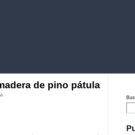
 madera de pino pátula
ra
Bus
Pu