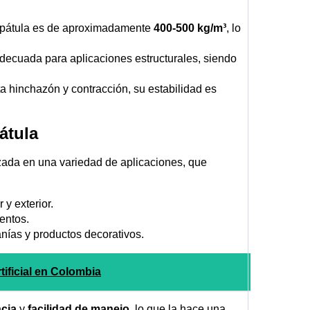
 pátula es de aproximadamente
400-500 kg/m³
, lo
adecuada para aplicaciones estructurales, siendo
 hinchazón y contracción, su estabilidad es
átula
lizada en una variedad de aplicaciones, que
 y exterior.
entos.
nías y productos decorativos.
ificial en Colombia
ncia
y
facilidad de manejo
, lo que la hace una