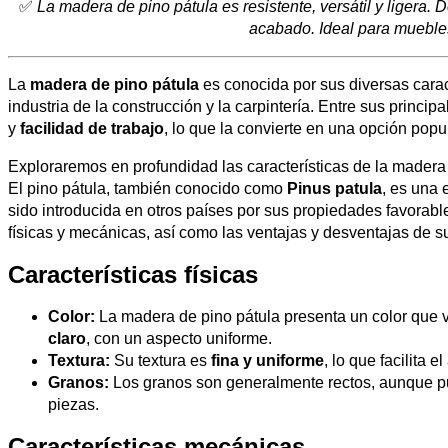
✅
La madera de pino pátula es resistente, versátil y ligera. D
acabado. Ideal para muebles
La
madera de pino pátula
es conocida por sus diversas carac
industria de la construcción y la carpintería. Entre sus princip
y
facilidad de trabajo
, lo que la convierte en una opción pop
Exploraremos en profundidad las características de la mader
El pino pátula, también conocido como
Pinus patula
, es una 
sido introducida en otros países por sus propiedades favorabl
físicas y mecánicas, así como las ventajas y desventajas de su
Características físicas
Color:
La madera de pino pátula presenta un color que 
claro
, con un aspecto uniforme.
Textura:
Su textura es
fina y uniforme
, lo que facilita e
Granos:
Los granos son generalmente rectos, aunque pu
piezas.
Características mecánicas