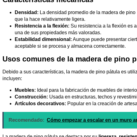
Densidad:
La densidad promedio de la madera de pino
que la hace relativamente ligera.
Resistencia a la flexión:
Su resistencia a la flexión es 
una de sus propiedades más valoradas.
Estabilidad dimensional:
Aunque puede presentar cierta
aceptable si se procesa y almacena correctamente.
Usos comunes de la madera de pino p
Debido a sus características, la madera de pino pátula es uti
incluyen:
Muebles:
Ideal para la fabricación de muebles de interior
Construcción:
Usada en estructuras, techos y revestimi
Artículos decorativos:
Popular en la creación de artesa
Recomendado:
Cómo empezar a escalar en un muro art
La madera de pino pátula se destaca por su
ligereza
,
resiste