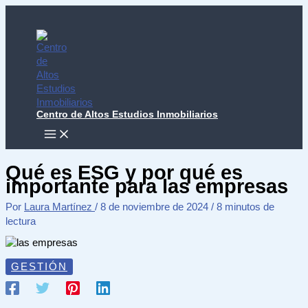
Ir
al
contenido
Centro de Altos Estudios Inmobiliarios
MAIN
MENU
Qué es ESG y por qué es
importante para las empresas
Por
Laura Martínez
/
8 de noviembre de 2024
/
8 minutos de
lectura
GESTIÓN