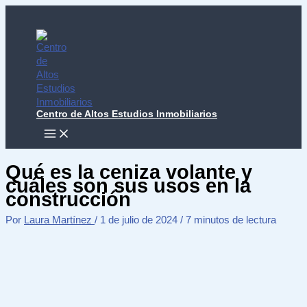
Ir
al
contenido
Centro de Altos Estudios Inmobiliarios
MAIN
MENU
Qué es la ceniza volante y
cuáles son sus usos en la
construcción
Por
Laura Martínez
/
1 de julio de 2024
/
7 minutos de lectura