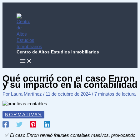
Ir
al
contenido
Centro de Altos Estudios Inmobiliarios
MAIN
MENU
Qué ocurrió con el caso Enron
y su impacto en la contabilidad
Por
Laura Martínez
/
11 de octubre de 2024
/
7 minutos de lectura
NORMATIVAS
✅
El caso Enron reveló fraudes contables masivos, provocando