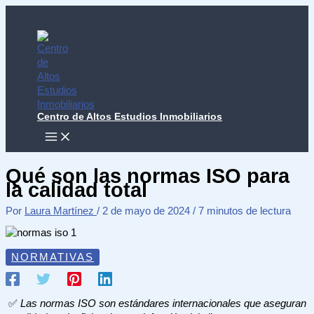
Ir
al
contenido
Centro de Altos Estudios Inmobiliarios
MAIN
MENU
Qué son las normas ISO para
la calidad total
Por
Laura Martínez
/
2 de mayo de 2024
/
7 minutos de lectura
NORMATIVAS
✅
Las normas ISO son estándares internacionales que aseguran