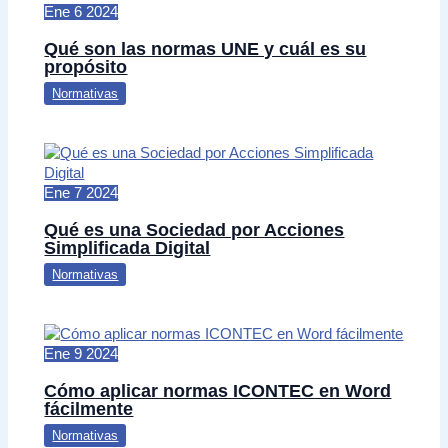
Ene
6
2024
Qué son las normas UNE y cuál es su
propósito
Normativas
Ene
7
2024
Qué es una Sociedad por Acciones
Simplificada Digital
Normativas
Ene
9
2024
Cómo aplicar normas ICONTEC en Word
fácilmente
Normativas