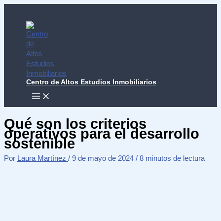
Ir
al
contenido
Centro de Altos Estudios Inmobiliarios
MAIN
MENU
Qué son los criterios
operativos para el desarrollo
sostenible
Por
Laura Martínez
/
9 de mayo de 2024
/
8 minutos de lectura