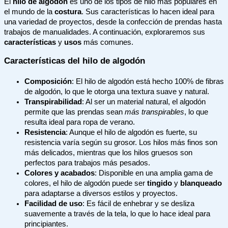
El
hilo de algodón
es uno de los tipos de hilo más populares en
el mundo de la
costura
. Sus características lo hacen ideal para
una variedad de proyectos, desde la confección de prendas hasta
trabajos de manualidades. A continuación, exploraremos sus
características
y
usos
más comunes.
Características del hilo de algodón
Composición
: El hilo de algodón está hecho 100% de fibras
de algodón, lo que le otorga una textura suave y natural.
Transpirabilidad
: Al ser un material natural, el algodón
permite que las prendas sean
más transpirables
, lo que
resulta ideal para ropa de verano.
Resistencia
: Aunque el hilo de algodón es fuerte, su
resistencia varía según su grosor. Los hilos más finos son
más delicados, mientras que los hilos gruesos son
perfectos para trabajos más pesados.
Colores y acabados
: Disponible en una amplia gama de
colores, el hilo de algodón puede ser
tingido
y
blanqueado
para adaptarse a diversos estilos y proyectos.
Facilidad de uso
: Es fácil de enhebrar y se desliza
suavemente a través de la tela, lo que lo hace ideal para
principiantes.