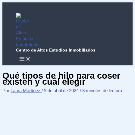
Ir
al
contenido
Centro de Altos Estudios Inmobiliarios
MAIN
MENU
Qué tipos de hilo para coser
existen y cuál elegir
Por
Laura Martínez
/
9 de abril de 2024
/
8 minutos de lectura