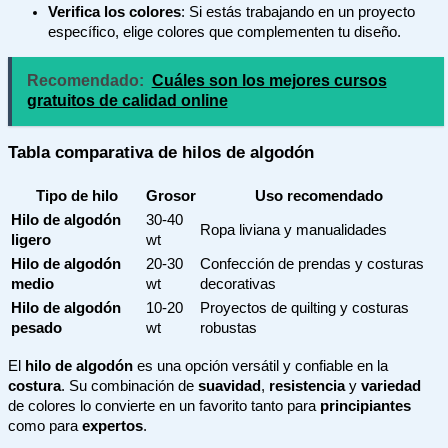
Verifica los colores
: Si estás trabajando en un proyecto
específico, elige colores que complementen tu diseño.
Recomendado:
Cuáles son los mejores cursos
gratuitos de calidad online
Tabla comparativa de hilos de algodón
Tipo de hilo
Grosor
Uso recomendado
Hilo de algodón
30-40
Ropa liviana y manualidades
ligero
wt
Hilo de algodón
20-30
Confección de prendas y costuras
medio
wt
decorativas
Hilo de algodón
10-20
Proyectos de quilting y costuras
pesado
wt
robustas
El
hilo de algodón
es una opción versátil y confiable en la
costura
. Su combinación de
suavidad
,
resistencia
y
variedad
de colores lo convierte en un favorito tanto para
principiantes
como para
expertos
.