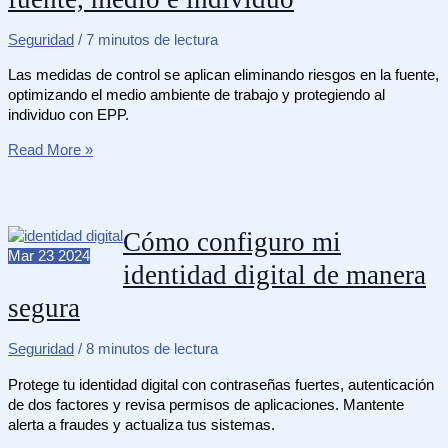
Seguridad
/
7 minutos de lectura
Las medidas de control se aplican eliminando riesgos en la fuente,
optimizando el medio ambiente de trabajo y protegiendo al
individuo con EPP.
Cómo
Read More »
se
aplican
las
medidas
Cómo configuro mi
de
Mar
23
2024
identidad digital de manera
control
en
segura
la
fuente,
medio
Seguridad
/
8 minutos de lectura
e
Protege tu identidad digital con contraseñas fuertes, autenticación
individuo
de dos factores y revisa permisos de aplicaciones. Mantente
alerta a fraudes y actualiza tus sistemas.