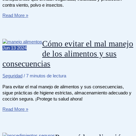
contra viento, polvo e insectos.
Qué
Read More »
son
los
visores
de
Cómo evitar el mal manejo
casco
Jun
13
2024
de los alimentos y sus
para
motociclistas
consecuencias
Seguridad
/
7 minutos de lectura
Para evitar el mal manejo de alimentos y sus consecuencias,
sigue prácticas de higiene estrictas, almacenamiento adecuado y
cocción segura. ¡Protege tu salud ahora!
Cómo
Read More »
evitar
el
mal
manejo