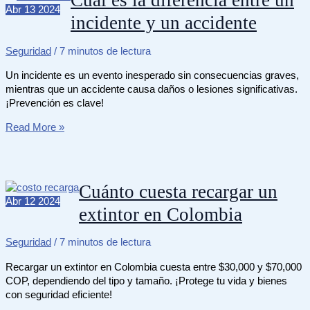
Cuál es la diferencia entre un
seguridad
Abr
13
2024
incidente y un accidente
para
acceso
remoto
Seguridad
/
7 minutos de lectura
Un incidente es un evento inesperado sin consecuencias graves,
mientras que un accidente causa daños o lesiones significativas.
¡Prevención es clave!
Cuál
Read More »
es
la
diferencia
entre
Cuánto cuesta recargar un
un
Abr
12
2024
extintor en Colombia
incidente
y
un
Seguridad
/
7 minutos de lectura
accidente
Recargar un extintor en Colombia cuesta entre $30,000 y $70,000
COP, dependiendo del tipo y tamaño. ¡Protege tu vida y bienes
con seguridad eficiente!