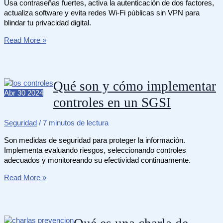
Usa contraseñas fuertes, activa la autenticación de dos factores,
actualiza software y evita redes Wi-Fi públicas sin VPN para
blindar tu privacidad digital.
Cómo
Read More »
proteger
tu
información
en
Qué son y cómo implementar
Internet
Abr
30
2024
controles en un SGSI
de
forma
segura
Seguridad
/
7 minutos de lectura
Son medidas de seguridad para proteger la información.
Implementa evaluando riesgos, seleccionando controles
adecuados y monitoreando su efectividad continuamente.
Qué
Read More »
son
y
cómo
implementar