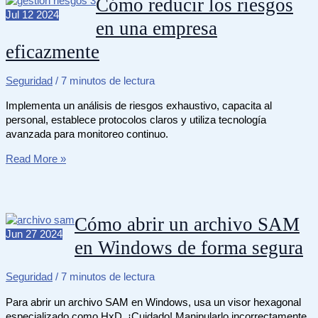
Cómo reducir los riesgos
del
Jul
12
2024
en una empresa
gas
natural
eficazmente
para
uso
doméstico
Seguridad
/
7 minutos de lectura
Implementa un análisis de riesgos exhaustivo, capacita al
personal, establece protocolos claros y utiliza tecnología
avanzada para monitoreo continuo.
Cómo
Read More »
reducir
los
riesgos
en
Cómo abrir un archivo SAM
una
Jun
27
2024
en Windows de forma segura
empresa
eficazmente
Seguridad
/
7 minutos de lectura
Para abrir un archivo SAM en Windows, usa un visor hexagonal
especializado como HxD. ¡Cuidado! Manipularlo incorrectamente