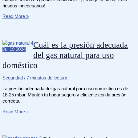
riesgos innecesarios!
Es
Read More »
seguro
consumir
el
hueso
Cuál es la presión adecuada
del
Jul
19
2024
del gas natural para uso
durazno
y
doméstico
otras
frutas
Seguridad
/
7 minutos de lectura
La presión adecuada del gas natural para uso doméstico es de
18-25 mbar. Mantén tu hogar seguro y eficiente con la presión
correcta.
Cuál
Read More »
es
la
presión
adecuada