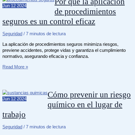
Por qué la aplicación
de
Jun
12
2024
de procedimientos
los
alimentos
seguros es un control eficaz
y
sus
consecuencias
Seguridad
/
7 minutos de lectura
La aplicación de procedimientos seguros minimiza riesgos,
previene accidentes, protege vidas y garantiza el cumplimiento
normativo, asegurando eficacia y confianza.
Por
Read More »
qué
la
aplicación
de
Cómo prevenir un riesgo
procedimientos
Jun
12
2024
químico en el lugar de
seguros
es
trabajo
un
control
eficaz
Seguridad
/
7 minutos de lectura