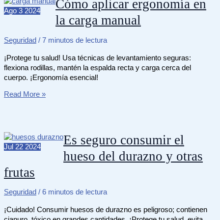
Cómo aplicar ergonomía en
forma
Ago
3
2024
la carga manual
segura
y
legal
Seguridad
/
7 minutos de lectura
¡Protege tu salud! Usa técnicas de levantamiento seguras:
flexiona rodillas, mantén la espalda recta y carga cerca del
cuerpo. ¡Ergonomía esencial!
Cómo
Read More »
aplicar
ergonomía
en
la
Es seguro consumir el
carga
Jul
22
2024
hueso del durazno y otras
manual
frutas
Seguridad
/
6 minutos de lectura
¡Cuidado! Consumir huesos de durazno es peligroso; contienen
cianuro, tóxico en grandes cantidades. ¡Protege tu salud, evita