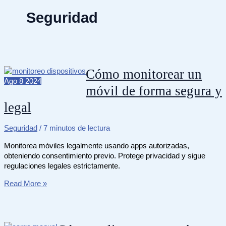
Seguridad
Cómo monitorear un
Ago
8
2024
móvil de forma segura y
legal
Seguridad
/
7 minutos de lectura
Monitorea móviles legalmente usando apps autorizadas,
obteniendo consentimiento previo. Protege privacidad y sigue
regulaciones legales estrictamente.
Cómo
Read More »
monitorear
un
móvil
de