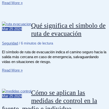
Cuánto
Read More »
cuesta
recargar
un
extintor
Qué significa el símbolo de
en
Mar
25
2024
ruta de evacuación
Colombia
Seguridad
/
6 minutos de lectura
El símbolo de ruta de evacuación indica el camino seguro hacia la
salida más cercana en caso de emergencia, salvaguardando
vidas en situaciones de riesgo.
Qué
Read More »
significa
el
símbolo
de
Cómo se aplican las
ruta
Mar
25
2024
medidas de control en la
de
evacuación
fuente, medio e individuo