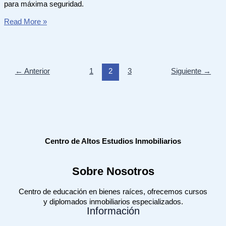
para máxima seguridad.
Cómo
Read More »
guardar
archivos
de
manera
←
Anterior
1
2
3
Siguiente
→
segura
en
informática
Centro de Altos Estudios Inmobiliarios
Sobre Nosotros
Centro de educación en bienes raíces, ofrecemos cursos
y diplomados inmobiliarios especializados.
Información