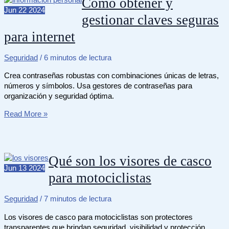
Cómo obtener y
sobre
Jun
22
2024
gestionar claves seguras
riesgo
químico
para internet
en
Colombia
Seguridad
/
6 minutos de lectura
Crea contraseñas robustas con combinaciones únicas de letras,
números y símbolos. Usa gestores de contraseñas para
organización y seguridad óptima.
Cómo
Read More »
obtener
y
gestionar
claves
Qué son los visores de casco
seguras
Jun
13
2024
para motociclistas
para
internet
Seguridad
/
7 minutos de lectura
Los visores de casco para motociclistas son protectores
transparentes que brindan seguridad, visibilidad y protección