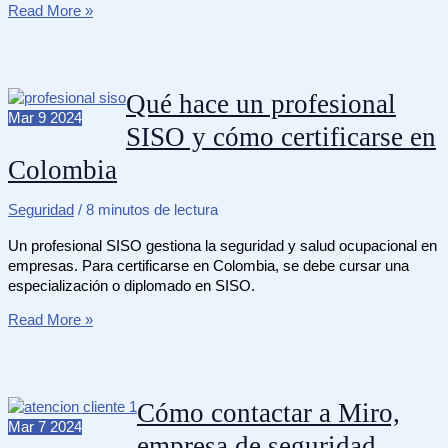
Cómo
Read More »
configuro
mi
identidad
digital
Qué hace un profesional
de
Mar
9
2024
SISO y cómo certificarse en
manera
segura
Colombia
Seguridad
/
8 minutos de lectura
Un profesional SISO gestiona la seguridad y salud ocupacional en
empresas. Para certificarse en Colombia, se debe cursar una
especialización o diplomado en SISO.
Qué
Read More »
hace
un
profesional
SISO
Cómo contactar a Miro,
y
Mar
7
2024
empresa de seguridad
cómo