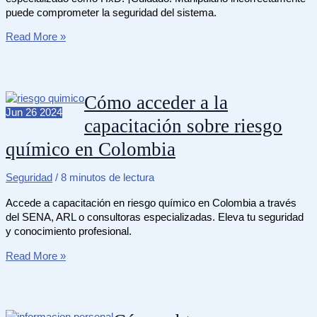
puede comprometer la seguridad del sistema.
Cómo
Read More »
abrir
un
archivo
SAM
Cómo acceder a la
en
Jun
26
2024
capacitación sobre riesgo
Windows
de
químico en Colombia
forma
segura
Seguridad
/
8 minutos de lectura
Accede a capacitación en riesgo químico en Colombia a través
del SENA, ARL o consultoras especializadas. Eleva tu seguridad
y conocimiento profesional.
Cómo
Read More »
acceder
a
la
capacitación