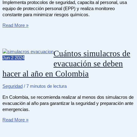
Implementa protocolos de seguridad, capacita al personal, usa
equipo de protección personal (EPP) y realiza monitoreo
constante para minimizar riesgos químicos.
Cómo
Read More »
prevenir
un
riesgo
químico
Cuántos simulacros de
en
Jun
2
2024
evacuación se deben
el
lugar
hacer al año en Colombia
de
trabajo
Seguridad
/
7 minutos de lectura
En Colombia, se recomienda realizar al menos dos simulacros de
evacuación al año para garantizar la seguridad y preparación ante
emergencias.
Cuántos
Read More »
simulacros
de