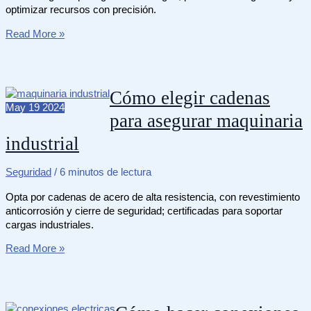
optimizar recursos con precisión.
Qué
Read More »
es
SIG
en
seguridad
Cómo elegir cadenas
industrial
May
19
2024
para asegurar maquinaria
global
industrial
Seguridad
/
6 minutos de lectura
Opta por cadenas de acero de alta resistencia, con revestimiento
anticorrosión y cierre de seguridad; certificadas para soportar
cargas industriales.
Cómo
Read More »
elegir
cadenas
para
asegurar