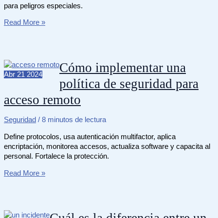
para peligros especiales.
Qué
Read More »
significa
cada
color
en
Cómo implementar una
el
Abr
21
2024
política de seguridad para
rombo
de
acceso remoto
seguridad
Seguridad
/
8 minutos de lectura
Define protocolos, usa autenticación multifactor, aplica
encriptación, monitorea accesos, actualiza software y capacita al
personal. Fortalece la protección.
Cómo
Read More »
implementar
una
política
de