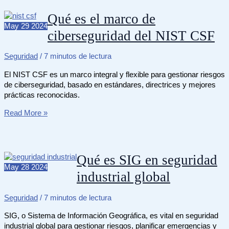
evacuación
se
Qué es el marco de
deben
May
29
2024
ciberseguridad del NIST CSF
hacer
al
año
Seguridad
/
7 minutos de lectura
en
Colombia
El NIST CSF es un marco integral y flexible para gestionar riesgos
de ciberseguridad, basado en estándares, directrices y mejores
prácticas reconocidas.
Qué
Read More »
es
el
marco
de
Qué es SIG en seguridad
ciberseguridad
May
28
2024
industrial global
del
NIST
CSF
Seguridad
/
7 minutos de lectura
SIG, o Sistema de Información Geográfica, es vital en seguridad
industrial global para gestionar riesgos, planificar emergencias y