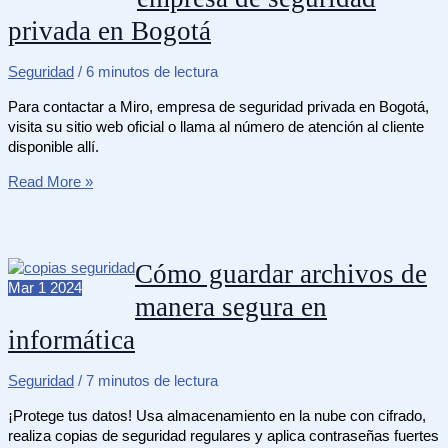
certificarse
privada en Bogotá
en
Colombia
Seguridad
/
6 minutos de lectura
Para contactar a Miro, empresa de seguridad privada en Bogotá,
visita su sitio web oficial o llama al número de atención al cliente
disponible allí.
Cómo
Read More »
contactar
a
Miro,
empresa
Cómo guardar archivos de
de
Mar
1
2024
manera segura en
seguridad
privada
informática
en
Bogotá
Seguridad
/
7 minutos de lectura
¡Protege tus datos! Usa almacenamiento en la nube con cifrado,
realiza copias de seguridad regulares y aplica contraseñas fuertes