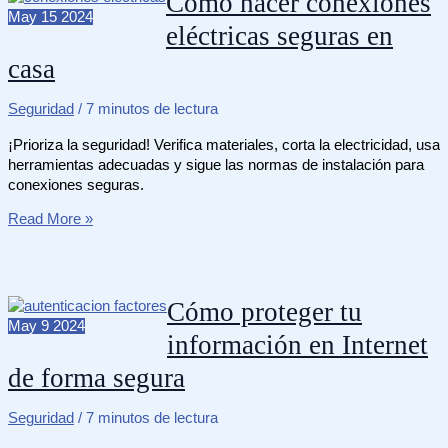
Cómo hacer conexiones
maquinaria
May
15
2024
eléctricas seguras en
industrial
casa
Seguridad
/
7 minutos de lectura
¡Prioriza la seguridad! Verifica materiales, corta la electricidad, usa
herramientas adecuadas y sigue las normas de instalación para
conexiones seguras.
Cómo
Read More »
hacer
conexiones
eléctricas
seguras
Cómo proteger tu
en
May
9
2024
información en Internet
casa
de forma segura
Seguridad
/
7 minutos de lectura