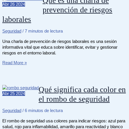
Qué es una charla de
controles
Abr
26
2024
prevención de riesgos
en
un
laborales
SGSI
Seguridad
/
7 minutos de lectura
Una charla de prevención de riesgos laborales es una sesión
informativa vital que educa sobre identificar, evitar y gestionar
riesgos en el entorno laboral.
Qué
Read More »
es
una
charla
de
Qué significa cada color en
prevención
Abr
25
2024
el rombo de seguridad
de
riesgos
laborales
Seguridad
/
6 minutos de lectura
El rombo de seguridad usa colores para indicar riesgos: azul para
salud, rojo para inflamabilidad, amarillo para reactividad y blanco