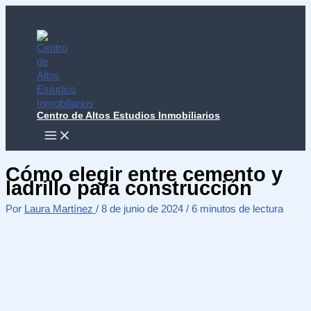
Ir
al
contenido
Centro de Altos Estudios Inmobiliarios
MAIN
MENU
Cómo elegir entre cemento y
ladrillo para construcción
Por
Laura Martínez
/
8 de junio de 2024
/
6 minutos de lectura