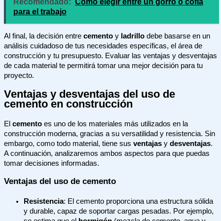
Recomendado:
Cómo elegir entre un gorro o cofia
para el trabajo
Al final, la decisión entre
cemento
y
ladrillo
debe basarse en un
análisis cuidadoso de tus necesidades específicas, el área de
construcción y tu presupuesto. Evaluar las ventajas y desventajas
de cada material te permitirá tomar una mejor decisión para tu
proyecto.
Ventajas y desventajas del uso de
cemento en construcción
El
cemento
es uno de los materiales más utilizados en la
construcción moderna, gracias a su versatilidad y resistencia. Sin
embargo, como todo material, tiene sus
ventajas
y
desventajas
.
A continuación, analizaremos ambos aspectos para que puedas
tomar decisiones informadas.
Ventajas del uso de cemento
Resistencia
: El cemento proporciona una estructura sólida
y durable, capaz de soportar cargas pesadas. Por ejemplo,
se estima que el
hormigón
(mezcla de cemento, agua y