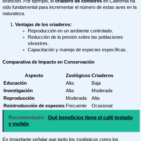
extinción. Por ejemplo, el
criadero de cóndores
en California ha
sido fundamental para incrementar el número de estas aves en la
naturaleza.
Ventajas de los criaderos:
Reproducción en un ambiente controlado.
Reducción de la presión sobre las poblaciones
silvestres.
Capacitación y manejo de especies específicas.
Comparativa de Impacto en Conservación
Aspecto
Zoológicos
Criaderos
Educación
Alta
Baja
Investigación
Alta
Moderada
Reproducción
Moderada
Alta
Reintroducción de especies
Frecuente
Ocasional
Recomendado:
Qué beneficios tiene el café tostado
y molido
Es importante señalar que tanto los zoológicos como los