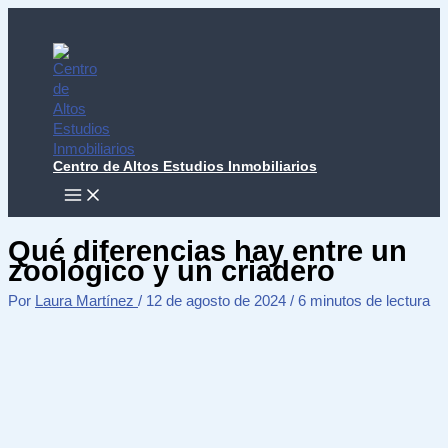
Ir
al
contenido
Centro de Altos Estudios Inmobiliarios
MAIN
MENU
Qué diferencias hay entre un
zoológico y un criadero
Por
Laura Martínez
/
12 de agosto de 2024
/
6 minutos de lectura