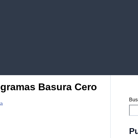
ogramas Basura Cero
Bus
ra
Pu