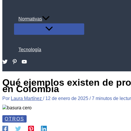
Normativas
ALTERNAR
MENÚ
Tecnología
Buscar
Qué ejemplos existen de pr
en Colombia
Por
Laura Martínez
/
12 de enero de 2025
/
7 minutos de lectu
OTROS